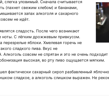
ий, слегка уловимый. Сначала считывается
ть (пахнет свежим хлебом) и бананами,
мешивается запах алкоголя и сахарного
совсем не идёт.
оявлятся сладость. После чего возникают
е ноты. С лёгким дрожжевым привкусом.
а перезрелые яблоки. Хмелевая горечь не
акого сладкого пива. Вкус не
. Алкоголь совсем не спрятан и это не очень подходит
арбонизация высокая, во рту пиво ощущается мягким.
вышел фактически сахарный сироп разбавленный яблочн
ишком сладкое, а алкоголь слишком выражен. Не реко