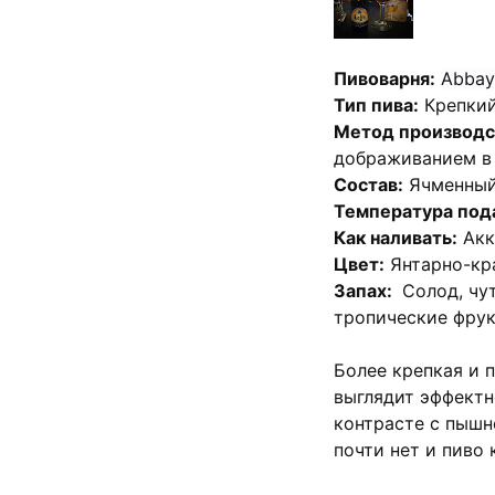
Пивоварня:
Abbay
Тип пива:
Крепкий
Метод производс
дображиванием в
Состав:
Ячменный 
Температура под
Как наливать:
Акк
Цвет:
Янтарно-кра
Запах:
Солод, чу
тропические фрук
Более крепкая и п
выглядит эффектн
контрасте с пыш
почти нет и пиво