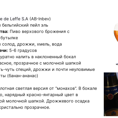
e de Leffe S.A
(AB-Inbev)
 бельгийский пейл эль
тва:
Пиво верхового брожения с
 бутылке
солод, дрожжи, хмель, вода
ачи:
5-6 градусов
уратно налить в наклоненный бокал
сное, прозрачное с молочной шапкой
ть-чуть специй, дрожжи и почти неуловимые
ты (банан-ананас)
лотная светлая версия от "монахов". В бокале
о, нарядный красно-янтарный цвет в
ной молочной шапкой. Дрожжевого осадка
 кристально прозрачное.