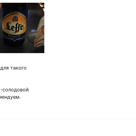
 для такого
о-солодовой
мендуем.