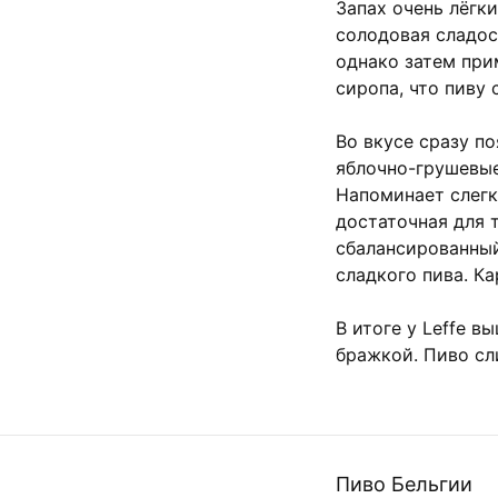
Запах очень лёгк
солодовая сладос
однако затем при
сиропа, что пиву 
Во вкусе сразу п
яблочно-грушевы
Напоминает слегк
достаточная для т
сбалансированный
сладкого пива. К
В итоге у Leffe 
бражкой. Пиво сл
Пиво Бельгии