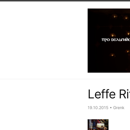
Leffe Ri
19.10.2015
•
Grenk